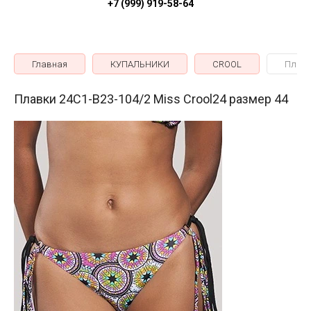
+7 (999) 919-58-64
Главная
КУПАЛЬНИКИ
CROOL
Плавк
Плавки 24C1-B23-104/2 Miss Crool24 размер 44