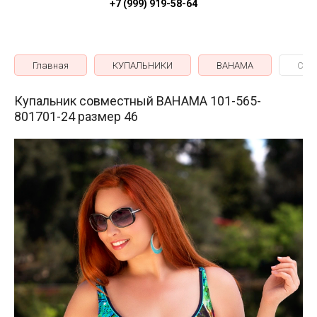
+7 (999) 919-58-64
Главная
КУПАЛЬНИКИ
BAHAMA
Совм
Купальник совместный BAHAMA 101-565-
801701-24 размер 46